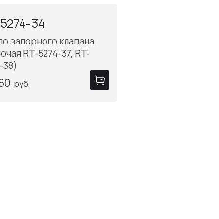
5274-34
о запорного клапана
ючая RT-5274-37, RT-
-38)
.60
руб.