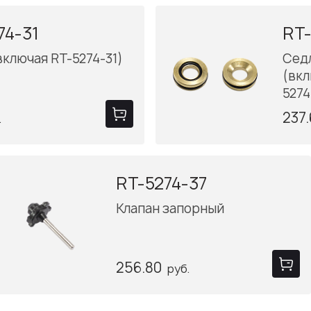
74-31
RT-
включая RT-5274-31)
Седл
(вкл
5274
237
.
RT-5274-37
Клапан запорный
256.80
руб.