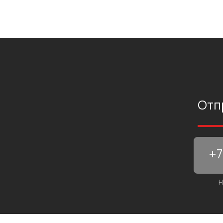
Отп
Н