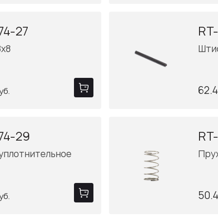
74-27
RT-
8x8
Шти
62.
уб.
74-29
RT-
 уплотнительное
Пру
50.
уб.