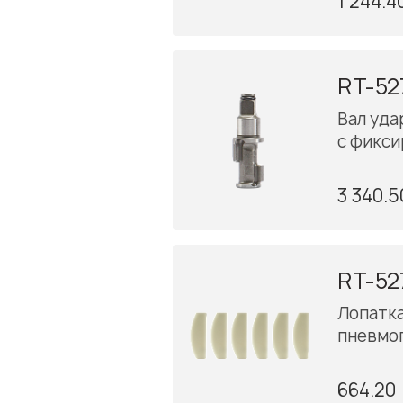
1 244.4
RT-52
Вал удар
с фикс
3 340.5
RT-52
Лопатк
пневмо
664.20