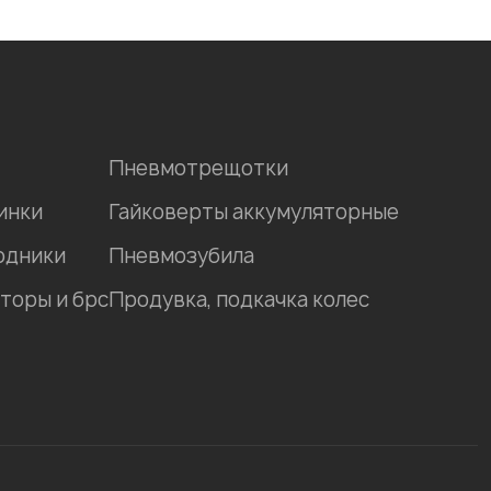
Пневмотрещотки
инки
Гайковерты аккумуляторные
одники
Пневмозубила
торы и брс
Продувка, подкачка колес