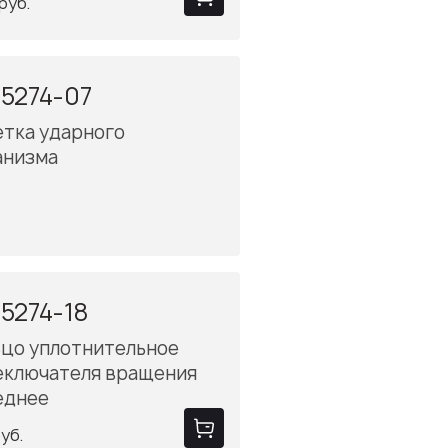
руб.
5274-07
етка ударного
анизма
5274-18
ьцо уплотнительное
еключателя вращения
еднее
уб.