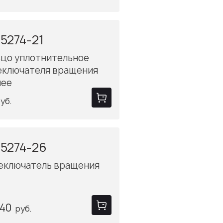
5274-21
ьцо уплотнительное
еключателя вращения
нее
уб.
5274-26
еключатель вращения
.40
руб.