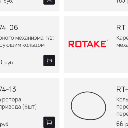
0
163
руб.
74-06
RT-
ного механизма, 1/2",
Кар
ирующим кольцом
мех
0
руб.
74-13
RT-
а ротора
Кол
привода (6шт)
пер
пер
66
руб.
р