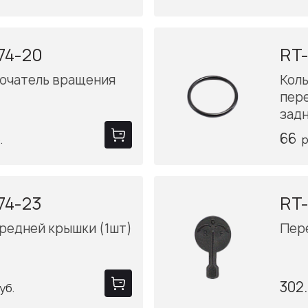
74-20
RT-
ючатель вращения
Кол
пер
зад
66
.
р
74-23
RT-
редней крышки (1шт)
Пер
302
уб.