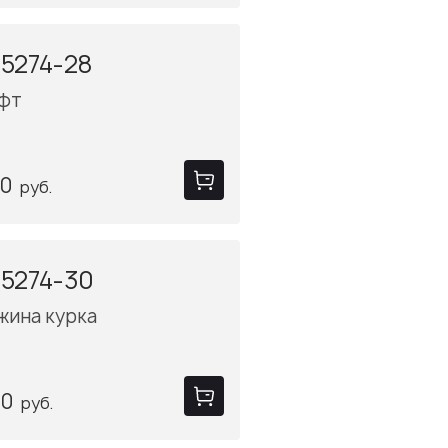
5274-28
фт
40
руб.
5274-30
жина курка
40
руб.