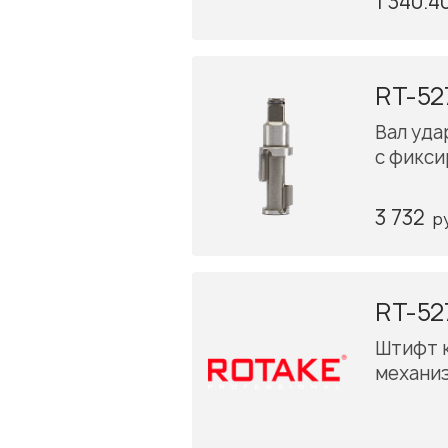
1 340.4
RT-52
Вал удар
с фикс
3 732
р
RT-52
Штифт 
механиз