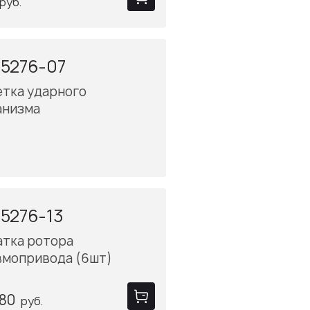
руб.
5276-07
етка ударного
анизма
5276-13
атка ротора
вмопривода (6шт)
.80
руб.