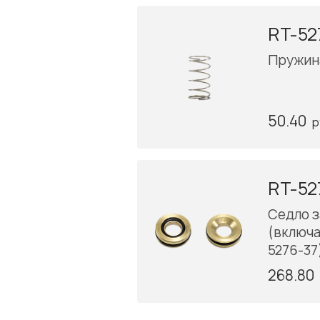
RT-52
Пружин
50.40
р
RT-52
Седло з
(включа
5276-37
268.80