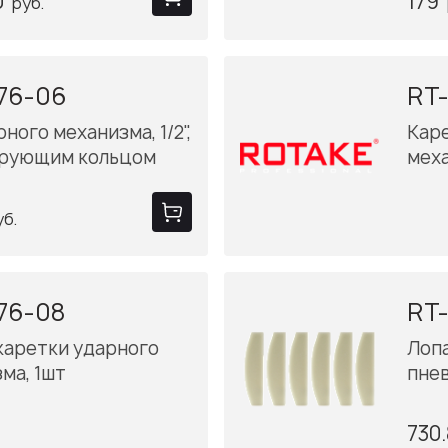
0
179
руб.
76-06
RT-
ного механизма, 1/2",
Кар
ирующим кольцом
мех
уб.
76-08
RT-
каретки ударного
Лоп
ма, 1шт
пне
730