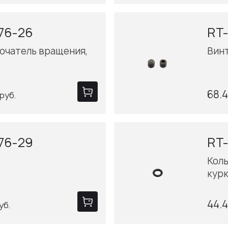
76-26
RT-
ючатель вращения,
Вин
ь
68.
руб.
76-29
RT
Кол
кур
44.
уб.