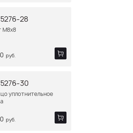
5276-28
т M8x8
40
руб.
-5276-30
ьцо уплотнительное
ка
40
руб.