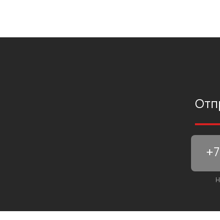
Отп
Н