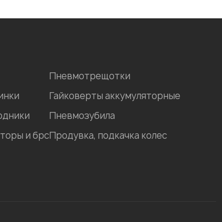
Пневмотрещотки
инки
Гайковерты аккумуляторные
одники
Пневмозубила
торы и брс
Продувка, подкачка колес