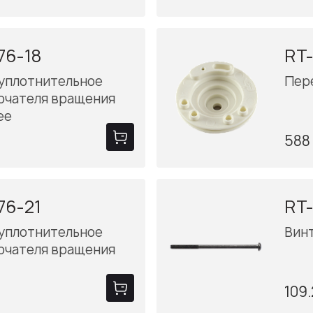
76-18
RT
 уплотнительное
Пер
ючателя вращения
ее
588
76-21
RT-
 уплотнительное
Винт
ючателя вращения
109