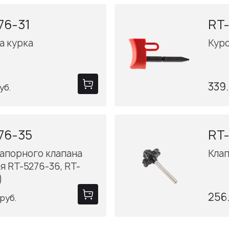
76-31
RT-
а курка
Куро
339
уб.
76-35
RT-
апорного клапана
Кла
я RT-5276-36, RT-
)
256
руб.