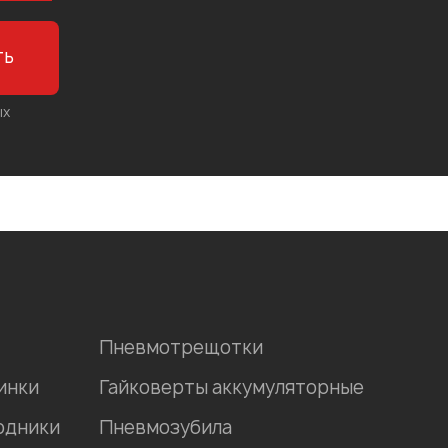
ть
ых
Пневмотрещотки
инки
Гайковерты аккумуляторные
одники
Пневмозубила