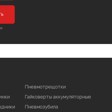
ть
ых
Пневмотрещотки
инки
Гайковерты аккумуляторные
одники
Пневмозубила