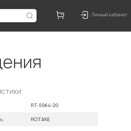
Личный кабинет
щения
истики
RT-5564-20
ль
ROTAKE