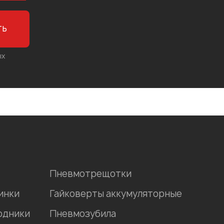
ть
ых
Пневмотрещотки
инки
Гайковерты аккумуляторные
одники
Пневмозубила